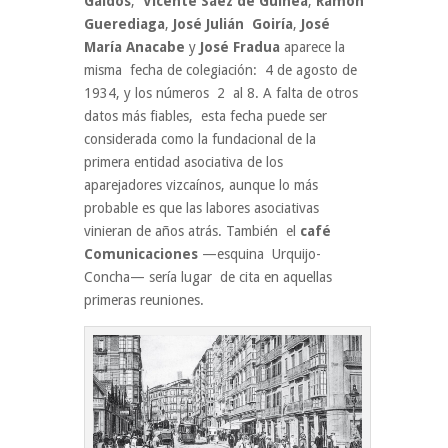
Galdós
,
Vicente Sáez de Guinea
,
Ramón
Guerediaga
,
José Julián Goiría
,
José
María Anacabe
y
José Fradua
aparece la
misma fecha de colegiación: 4 de agosto de
1934, y los números 2 al 8. A falta de otros
datos más fiables, esta fecha puede ser
considerada como la fundacional de la
primera entidad asociativa de los
aparejadores vizcaínos, aunque lo más
probable es que las labores asociativas
vinieran de años atrás. También el
café
Comunicaciones
—esquina Urquijo-
Concha— sería lugar de cita en aquellas
primeras reuniones.