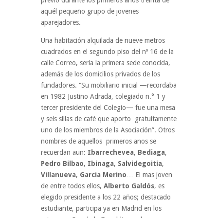
previo durante los primeros años treinta de
aquél pequeño grupo de jovenes
aparejadores.
Una habitación alquilada de nueve metros
cuadrados en el segundo piso del nº 16 de la
calle Correo, seria la primera sede conocida,
además de los domicilios privados de los
fundadores. “Su mobiliario inicial —recordaba
en 1982 Justino Adrada, colegiado n.° 1 y
tercer presidente del Colegio— fue una mesa
y seis sillas de café que aporto gratuitamente
uno de los miembros de la Asociación”. Otros
nombres de aquellos primeros anos se
recuerdan aun:
Ibarrechevea
,
Bediaga
,
Pedro Bilbao
,
Ibinaga
,
Salvidegoitia
,
Villanueva
,
Garcia Merino
… El mas joven
de entre todos ellos,
Alberto Galdós
, es
elegido presidente a los 22 años; destacado
estudiante, participa ya en Madrid en los